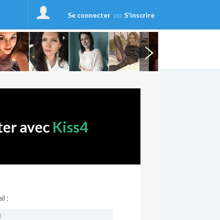
Se connecter
ou
S'inscrire
ter avec
Kiss4
l :