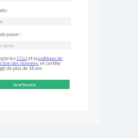
do :
de passe :
epte les
CGU
et la
politique de
ction des données
, et certifie
âgé de plus de 18 ans