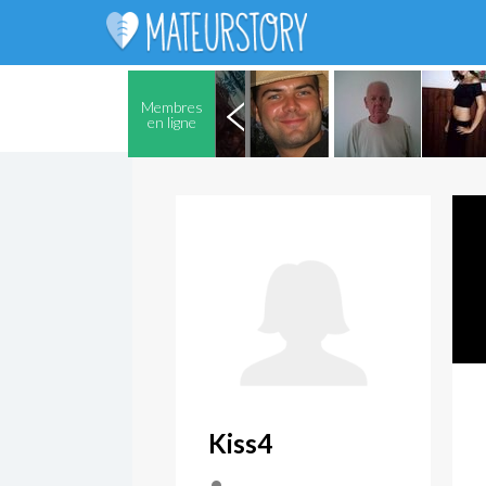
Membres
en ligne
Kiss4